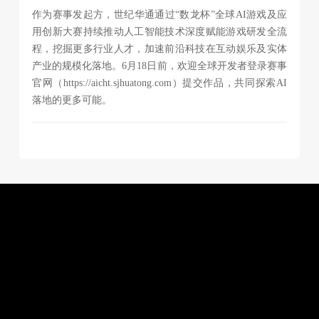
作为赛事发起方，世纪华通通过“数龙杯”全球AI游戏及应
用创新大赛持续推动人工智能技术深度赋能游戏研发全流
程，挖掘更多行业人才，加速前沿科技在互动娱乐及实体
产业的规模化落地。6月18日前，欢迎全球开发者登录赛事
官网（https://aicht.sjhuatong.com）提交作品，共同探索AI
落地的更多可能。
加入我们
和我们一起打造数字科技新标杆
开启不被定义的明天
探索职业方向