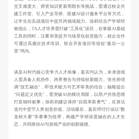
交叉难度大、师资知识更新周期长等挑战，需通过校企共
建工作室、引入产业导师、搭建AI设计服务平台等方式，
让学生在实战项目中提升跨领域能力。徐莉结合产学研经
验指出，TA人才培养需打破“工具化”误区，在掌握AI基础
工具的同时，注重审美提升与场景化创意能力，校企合作
可通过高频次技术培训、联合开发项目等缩短“最后一公
里”鸿沟。
谈及AI时代核心竞争力人才画像，嘉宾均认为，未来游戏
人需具备人机协作、跨界整合与持续创新能力。张光帅强
调“技艺融合”，即技术能力与艺术审美的结合；杨顺提出
“问题定义优先”，需突破AI的模仿局限，以用户共情思维
打造独特叙事；徐莉则建议保持“自我革新勇气”，在算法
迭代中坚守人类创意价值。活动最后，嘉宾呼吁行业以“数
龙杯大赛”等赛事为纽带，构建产学研深度融合的人才生
态，共同推动AI与游戏产业的创新碰撞。