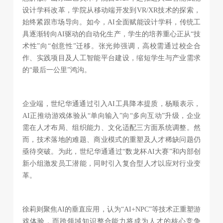
设计学科改革，学院从移动端开发到VR/XR技术的探索，
始终紧跟市场导向。如今，AI全面赋能设计学科，传统工
具逐渐转向AI驱动的自动化生产，学生的培养重心正从“技
术性”向“创意性”迁移。张光帅强调，高校需通过校企合
作、实践项目及人工智能平台建设，缩短学生与产业需求
的“最后一公里”鸿沟。
企业端，世纪华通通过引入AI工具降本提质，杨顺表示，
AI正推动游戏体验从“单向输入”向“多向互动”升级，企业
需在人才布局、组织能力、文化适配三方面系统调整。然
而，技术落地的难题、商业模式的重塑及人才稀缺问题仍
亟待突破。为此，世纪华通通过“数龙杯AI大赛”和内部创
新小组激发员工潜能，同时引入复合型人才以应对行业变
革。
徐莉则聚焦AI的垂直应用，认为“AI+NPC”等技术正重塑游
戏体验，而跨领域知识整合能力将成为人才的核心竞争