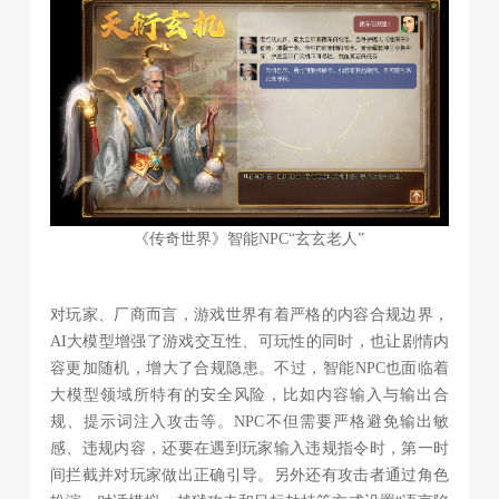
《传奇世界》智能NPC“玄玄老人”
对玩家、厂商而言，游戏世界有着严格的内容合规边界，
AI大模型增强了游戏交互性、可玩性的同时，也让剧情内
容更加随机，增大了合规隐患。不过，智能NPC也面临着
大模型领域所特有的安全风险，比如内容输入与输出合
规、提示词注入攻击等。NPC不但需要严格避免输出敏
感、违规内容，还要在遇到玩家输入违规指令时，第一时
间拦截并对玩家做出正确引导。另外还有攻击者通过角色