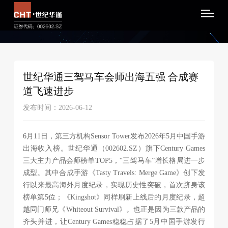
世纪华通三驾马车会师出海五强 合成赛
道飞速进步
发布时间：2026-06-12
6月11日，第三方机构Sensor Tower发布2026年5月中国手游
出海收入榜。世纪华通（002602.SZ）旗下Century Games
三大主力产品会师榜单TOP5，“三驾马车”增长格局进一步
成型。其中合成手游《Tasty Travels: Merge Game》创下发
行以来最高海外月度纪录，实现历史性突破，首次跻身该
榜单第5位；《Kingshot》同样刷新上线后的月度纪录，超
越同门师兄《Whiteout Survival》。也正是因为三款产品的
齐头并进，让Century Games稳稳占据了5月中国手游发行