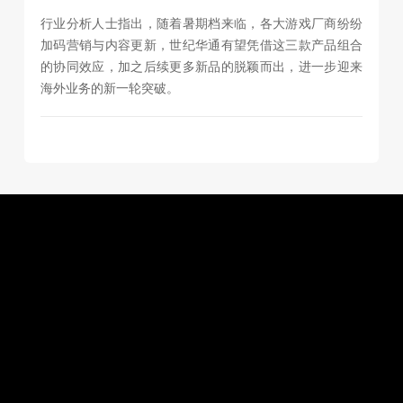
行业分析人士指出，随着暑期档来临，各大游戏厂商纷纷
加码营销与内容更新，世纪华通有望凭借这三款产品组合
的协同效应，加之后续更多新品的脱颖而出，进一步迎来
海外业务的新一轮突破。
加入我们
和我们一起打造数字科技新标杆
开启不被定义的明天
探索职业方向