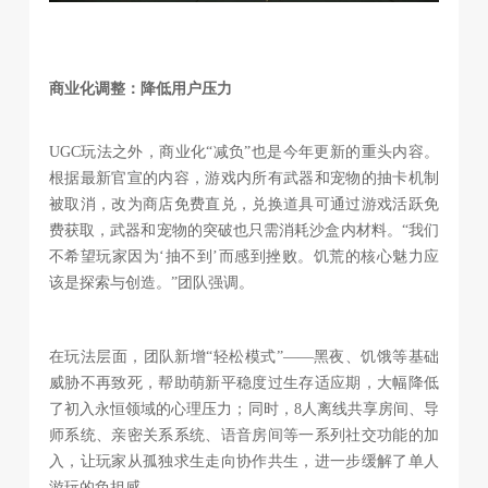
商业化调整：降低用户压力
UGC玩法之外，商业化“减负”也是今年更新的重头内容。
根据最新官宣的内容，游戏内所有武器和宠物的抽卡机制
被取消，改为商店免费直兑，兑换道具可通过游戏活跃免
费获取，武器和宠物的突破也只需消耗沙盒内材料。“我们
不希望玩家因为‘抽不到’而感到挫败。饥荒的核心魅力应
该是探索与创造。”团队强调。
在玩法层面，团队新增“轻松模式”——黑夜、饥饿等基础
威胁不再致死，帮助萌新平稳度过生存适应期，大幅降低
了初入永恒领域的心理压力；同时，8人离线共享房间、导
师系统、亲密关系系统、语音房间等一系列社交功能的加
入，让玩家从孤独求生走向协作共生，进一步缓解了单人
游玩的负担感。